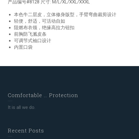
产品编号#8128 尺寸: M/L/XL/XXL/XXXL
本色牛二层皮，立体修身版型，手臂弯曲裁剪设计
轻便，舒适，可活动自如
阻燃布衣领，绝缘高拉力钮扣
前胸防飞溅皮条
可调节式袖口设计
内置口袋
Comfortable … Protection
It is all we do.
Recent Posts